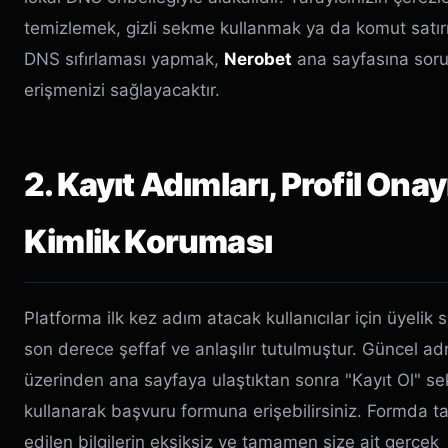
temizlemek, gizli sekme kullanmak ya da komut satı
DNS sıfırlaması yapmak,
Nerobet
ana sayfasına sor
erişmenizi sağlayacaktır.
2. Kayıt Adımları, Profil Onay
Kimlik Koruması
Platforma ilk kez adım atacak kullanıcılar için üyelik 
son derece şeffaf ve anlaşılır tutulmuştur. Güncel ad
üzerinden ana sayfaya ulaştıktan sonra "Kayıt Ol" s
kullanarak başvuru formuna erişebilirsiniz. Formda t
edilen bilgilerin eksiksiz ve tamamen size ait gerçek