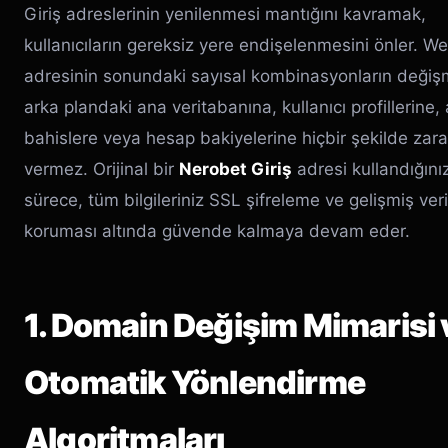
Giriş adreslerinin yenilenmesi mantığını kavramak,
kullanıcıların gereksiz yere endişelenmesini önler. W
adresinin sonundaki sayısal kombinasyonların değiş
arka plandaki ana veritabanına, kullanıcı profillerine, 
bahislere veya hesap bakiyelerine hiçbir şekilde zara
vermez. Orijinal bir
Nerobet Giriş
adresi kullandığını
sürece, tüm bilgileriniz SSL şifreleme ve gelişmiş ver
koruması altında güvende kalmaya devam eder.
1. Domain Değişim Mimarisi 
Otomatik Yönlendirme
Algoritmaları