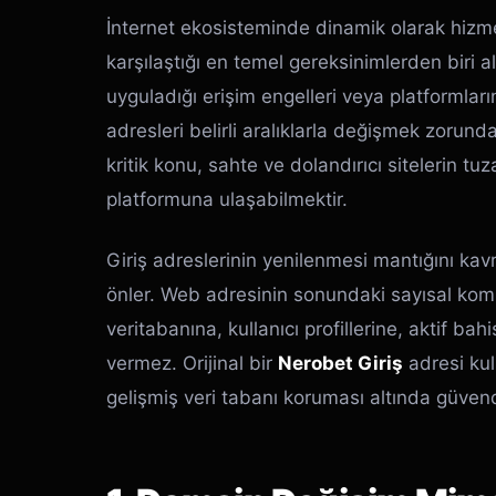
İnternet ekosisteminde dinamik olarak hizme
karşılaştığı en temel gereksinimlerden biri al
uyguladığı erişim engelleri veya platformla
adresleri belirli aralıklarla değişmek zorunda
kritik konu, sahte ve dolandırıcı sitelerin 
platformuna ulaşabilmektir.
Giriş adreslerinin yenilenmesi mantığını kav
önler. Web adresinin sonundaki sayısal kom
veritabanına, kullanıcı profillerine, aktif ba
vermez. Orijinal bir
Nerobet Giriş
adresi kul
gelişmiş veri tabanı koruması altında güv