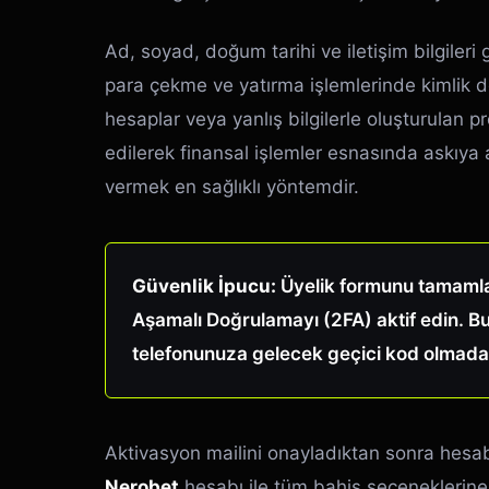
Ad, soyad, doğum tarihi ve iletişim bilgileri 
para çekme ve yatırma işlemlerinde kimlik do
hesaplar veya yanlış bilgilerle oluşturulan pro
edilerek finansal işlemler esnasında askıya a
vermek en sağlıklı yöntemdir.
Güvenlik İpucu:
Üyelik formunu tamamlayı
Aşamalı Doğrulamayı (2FA) aktif edin. Bu
telefonunuza gelecek geçici kod olmad
Aktivasyon mailini onayladıktan sonra hesab
Nerobet
hesabı ile tüm bahis seçeneklerine