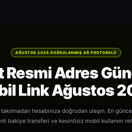
AĞUSTOS 2026 DOĞRULANMIŞ AĞ PROTOKOLÜ
 Resmi Adres Günc
il Link Ağustos 
a takılmadan hesabınıza doğrudan ulaşın. En güncel
li bakiye transferi ve kesintisiz mobil kullanım re