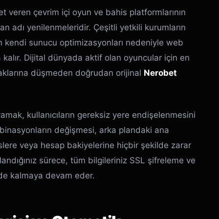
t veren çevrim içi oyun ve bahis platformlarının
an adı yenilenmeleridir. Çeşitli yetkili kurumların
rın kendi sunucu optimizasyonları nedeniyle web
 kalır. Dijital dünyada aktif olan oyuncular için en
tuzaklarına düşmeden doğrudan orijinal
Nerobet
ramak, kullanıcıların gereksiz yere endişelenmesini
binasyonların değişmesi, arka plandaki ana
hislere veya hesap bakiyelerine hiçbir şekilde zarar
landığınız sürece, tüm bilgileriniz SSL şifreleme ve
ende kalmaya devam eder.