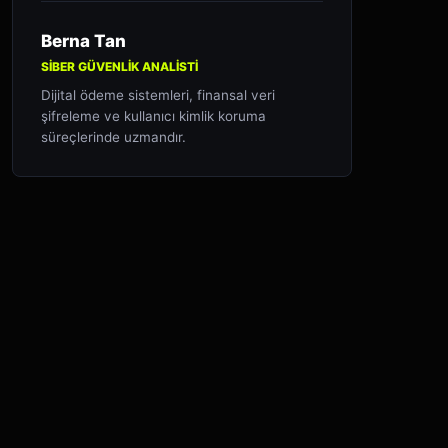
Berna Tan
SIBER GÜVENLIK ANALISTI
Dijital ödeme sistemleri, finansal veri
şifreleme ve kullanıcı kimlik koruma
süreçlerinde uzmandır.