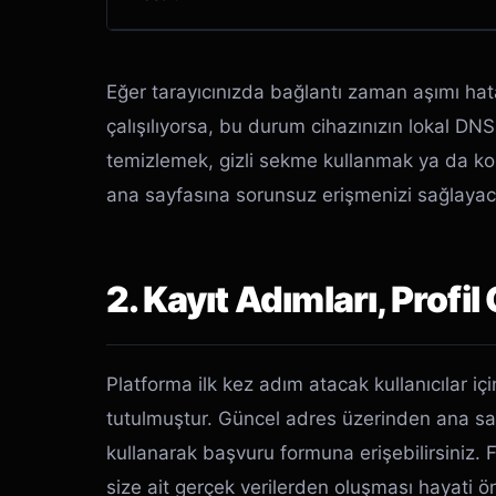
Eğer tarayıcınızda bağlantı zaman aşımı hat
çalışılıyorsa, bu durum cihazınızın lokal DNS 
temizlemek, gizli sekme kullanmak ya da k
ana sayfasına sorunsuz erişmenizi sağlayaca
2. Kayıt Adımları, Profi
Platforma ilk kez adım atacak kullanıcılar içi
tutulmuştur. Güncel adres üzerinden ana say
kullanarak başvuru formuna erişebilirsiniz. 
size ait gerçek verilerden oluşması hayati ö