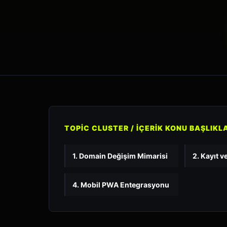
TOPIC CLUSTER / İÇERIK KONU BAŞLIKL
1. Domain Değişim Mimarisi
2. Kayıt v
4. Mobil PWA Entegrasyonu