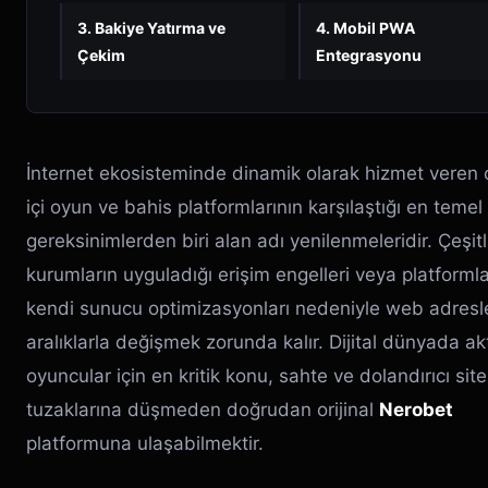
3. Bakiye Yatırma ve
4. Mobil PWA
Çekim
Entegrasyonu
İnternet ekosisteminde dinamik olarak hizmet veren 
içi oyun ve bahis platformlarının karşılaştığı en temel
gereksinimlerden biri alan adı yenilenmeleridir. Çeşitli
kurumların uyguladığı erişim engelleri veya platformla
kendi sunucu optimizasyonları nedeniyle web adresleri
aralıklarla değişmek zorunda kalır. Dijital dünyada akt
oyuncular için en kritik konu, sahte ve dolandırıcı site
tuzaklarına düşmeden doğrudan orijinal
Nerobet
platformuna ulaşabilmektir.