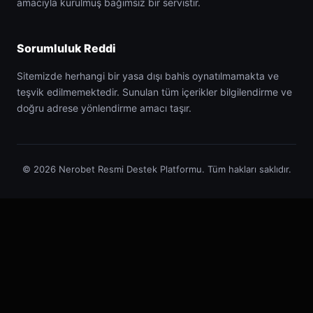
amacıyla kurulmuş bağımsız bir servistir.
Sorumluluk Reddi
Sitemizde herhangi bir yasa dışı bahis oynatılmamakta ve
teşvik edilmemektedir. Sunulan tüm içerikler bilgilendirme ve
doğru adrese yönlendirme amacı taşır.
© 2026 Nerobet Resmi Destek Platformu. Tüm hakları saklıdır.