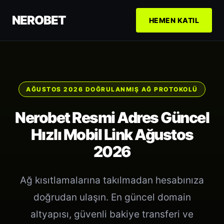
NEROBET
HEMEN KATIL
AĞUSTOS 2026 DOĞRULANMIŞ AĞ PROTOKOLÜ
Nerobet Resmi Adres Güncel
Hızlı Mobil Link Ağustos
2026
Ağ kısıtlamalarına takılmadan hesabınıza
doğrudan ulaşın. En güncel domain
altyapısı, güvenli bakiye transferi ve