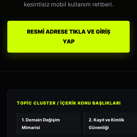
kesintisiz mobil kullanım rehberi.
RESMI ADRESE TIKLA VE GIRIŞ
YAP
TOPIC CLUSTER / İÇERIK KONU BAŞLIKLARI
1. Domain Değişim
2. Kayıt ve Kimlik
Mimarisi
Güvenliği