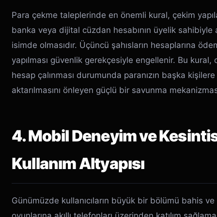
Para çekme taleplerinde en önemli kural, çekim yapı
banka veya dijital cüzdan hesabının üyelik sahibiyle 
isimde olmasıdır. Üçüncü şahısların hesaplarına öd
yapılması güvenlik gerekçesiyle engellenir. Bu kural, o
hesap çalınması durumunda paranızın başka kişilere
aktarılmasını önleyen güçlü bir savunma mekanizması
4. Mobil Deneyim ve Kesinti
Kullanım Altyapısı
Günümüzde kullanıcıların büyük bir bölümü bahis ve
oyunlarına akıllı telefonları üzerinden katılım sağlama