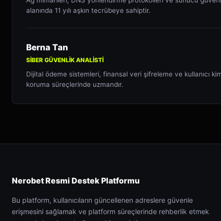
Ağ mimarileri, DNS yönlendirme protokolleri ve sunucu güvenl
alanında 11 yılı aşkın tecrübeye sahiptir.
Berna Tan
SIBER GÜVENLIK ANALISTI
Dijital ödeme sistemleri, finansal veri şifreleme ve kullanıcı kim
koruma süreçlerinde uzmandır.
Nerobet Resmi Destek Platformu
Bu platform, kullanıcıların güncellenen adreslere güvenle
erişmesini sağlamak ve platform süreçlerinde rehberlik etmek